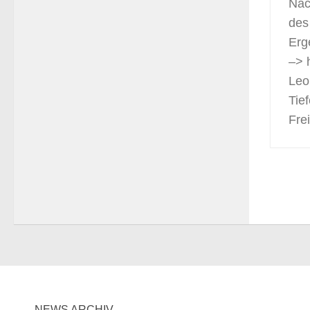
Nac
des 
Erge
–> 
Leo
Tie
Frei
NEWS ARCHIV