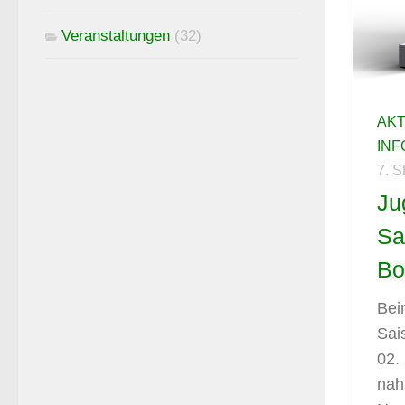
Veranstaltungen
(32)
AK
IN
7. 
Ju
Sa
Bo
Bei
Sai
02.
nah