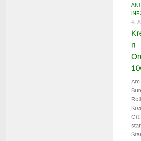
AK
IN
4. 
Kr
n
Or
10
Am 
Bur
Rot
Kre
Ord
stat
Sta