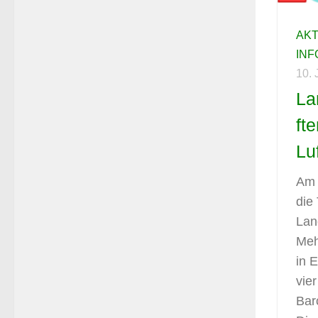
AK
IN
10.
La
ft
Lu
Am 
die
Lan
Meh
in E
vie
Bar