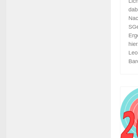
Lich
dab
Nac
SGe
Erg
hie
Leo
Bar