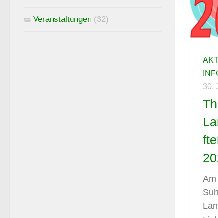
Veranstaltungen
(32)
AK
IN
30.
Th
La
ft
20
Am 
Suh
Lan