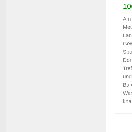
10
Am 
Meu
Lan
Gew
Spo
Dor
Tre
und
Bar
War
kna