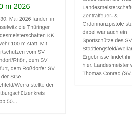
0 m 2026
Landesmeisterschaf
Zentralfeuer- &
30. Mai 2026 fanden in
Ordonnanzpistole stat
selwitz die Thüringer
dabei war auch ein
desmeisterschaften KK-
Sportschütze des S
ehr 100 m statt. Mit
Stadtlengsfeld/Weilar
rtschützen vom SV
Ergebnisse findet ihr
ndorf/Rhön, dem SV
hier. Landesmeister 
ffurt, dem Roßdorfer SV
Thomas Conrad (SV.
 der SGe
chfeld/Werra stellte der
tburgschützenkreis
pp 50...