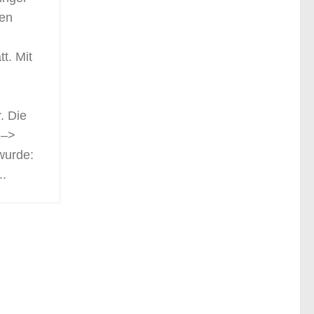
ten
t. Mit
V
. Die
 –>
wurde:
..