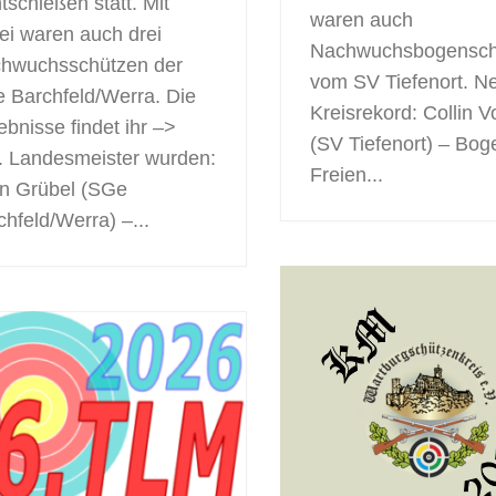
tschießen statt. Mit
waren auch
ei waren auch drei
Nachwuchsbogensch
hwuchsschützen der
vom SV Tiefenort. N
 Barchfeld/Werra. Die
Kreisrekord: Collin V
ebnisse findet ihr –>
(SV Tiefenort) – Bog
r. Landesmeister wurden:
Freien...
n Grübel (SGe
chfeld/Werra) –...