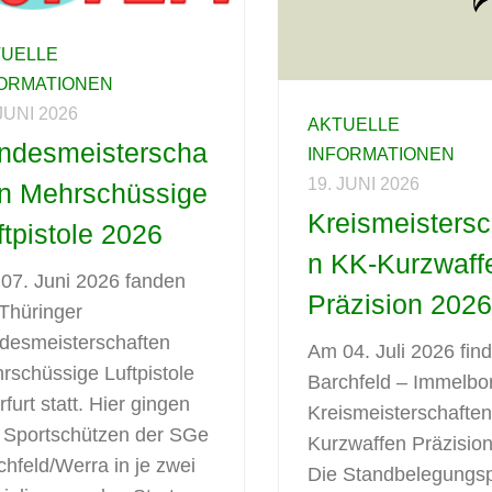
TUELLE
FORMATIONEN
 JUNI 2026
AKTUELLE
ndesmeisterscha
INFORMATIONEN
19. JUNI 2026
en Mehrschüssige
Kreismeistersc
ftpistole 2026
n KK-Kurzwaff
07. Juni 2026 fanden
Präzision 202
 Thüringer
desmeisterschaften
Am 04. Juli 2026 find
rschüssige Luftpistole
Barchfeld – Immelbo
rfurt statt. Hier gingen
Kreismeisterschafte
r Sportschützen der SGe
Kurzwaffen Präzision 
chfeld/Werra in je zwei
Die Standbelegungs