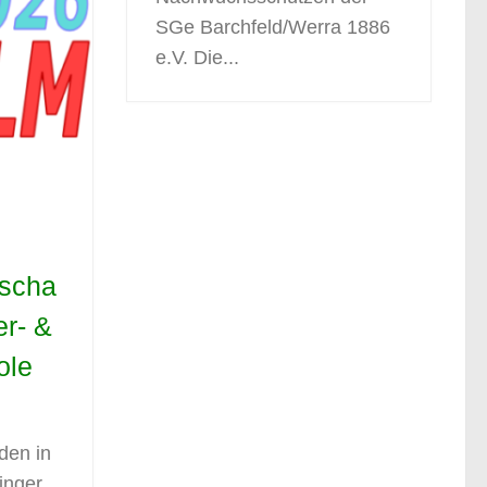
SGe Barchfeld/Werra 1886
e.V. Die...
rscha
er- &
ole
den in
inger