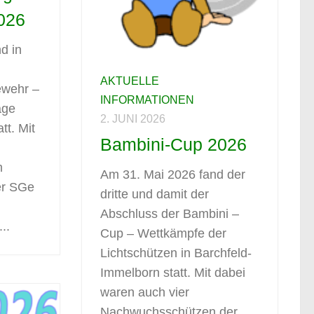
026
d in
AKTUELLE
ewehr –
INFORMATIONEN
age
2. JUNI 2026
tt. Mit
Bambini-Cup 2026
m
Am 31. Mai 2026 fand der
er SGe
dritte und damit der
Abschluss der Bambini –
..
Cup – Wettkämpfe der
Lichtschützen in Barchfeld-
Immelborn statt. Mit dabei
waren auch vier
Nachwuchsschützen der