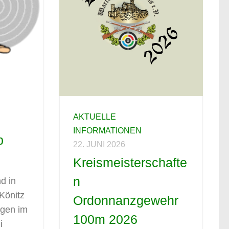
AKTUELLE
INFORMATIONEN
p
22. JUNI 2026
Kreismeisterschafte
n
d in
Könitz
Ordonnanzgewehr
ogen im
100m 2026
i