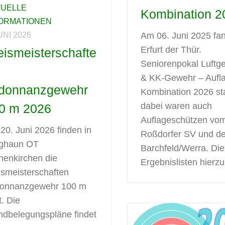
TUELLE
Kombination 2
FORMATIONEN
JUNI 2026
Am 06. Juni 2025 fan
Erfurt der Thür.
eismeisterschafte
Seniorenpokal Luftg
& KK-Gewehr – Aufl
donnanzgewehr
Kombination 2026 sta
dabei waren auch
0 m 2026
Auflageschützen vo
20. Juni 2026 finden in
Roßdorfer SV und d
ghaun OT
Barchfeld/Werra. Die
henkirchen die
Ergebnislisten hierzu.
ismeisterschaften
onnanzgewehr 100 m
t. Die
ndbelegungspläne findet