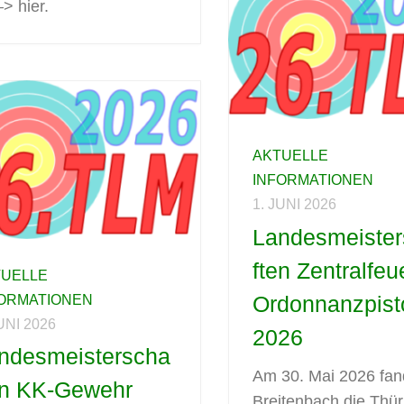
–> hier.
AKTUELLE
INFORMATIONEN
1. JUNI 2026
Landesmeiste
ften Zentralfeu
TUELLE
Ordonnanzpist
FORMATIONEN
JUNI 2026
2026
ndesmeisterscha
Am 30. Mai 2026 fan
en KK-Gewehr
Breitenbach die Thür