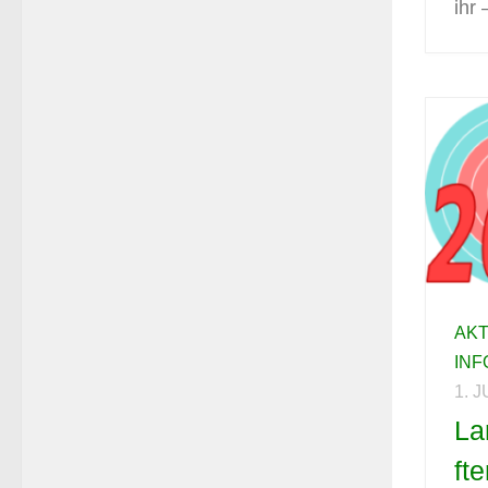
ihr 
AK
IN
1. 
La
ft