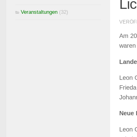
Li
Veranstaltungen
(32)
VERÖF
Am 20.
waren 
Lande
Leon G
Frieda
Johann
Neue 
Leon G