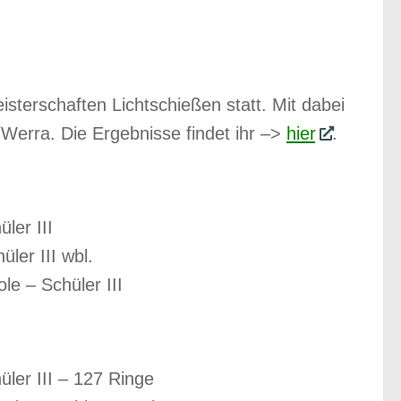
sterschaften Lichtschießen statt. Mit dabei
erra. Die Ergebnisse findet ihr –>
hier
.
ler III
ler III wbl.
le – Schüler III
ler III – 127 Ringe