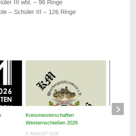
ler III wbl. – 96 Ringe
le – Schüler III – 126 Ringe
n
Kreismeisterschaften
Wartburgsc
Westernschießen 2026
breitem Auf
Deutschen 
2. AUGUST 2026