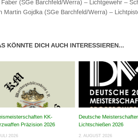
 Faber (SGe Barchfeld/Werra) – Lichtgewehr – Schü
 Martin Gojdka (SGe Barchfeld/Werra) – Lichtpisto
S KÖNNTE DICH AUCH INTERESSIEREN...
eismeisterschaften KK-
Deutsche Meisterschafte
rzwaffen Präzision 2026
Lichtschießen 2026
JULI 2026
2. AUGUST 2026