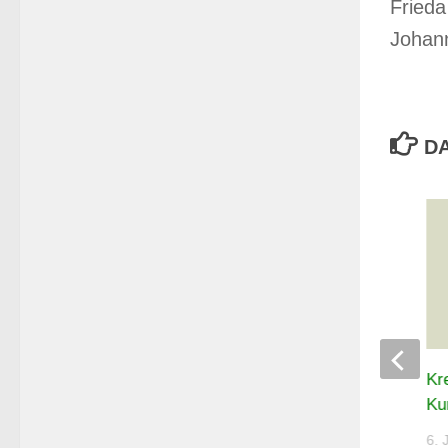
Frieda
Johann
DA
Thür. Landespokal Luftpistole –
Kr
Auflage 2026
Ku
6. JULI 2026
6. 