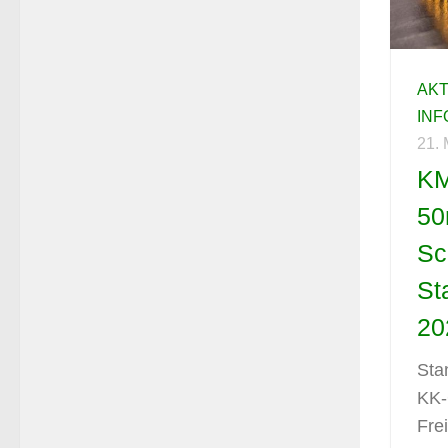
AK
IN
21.
KM
50
Sc
St
20
Sta
KK-
Fre