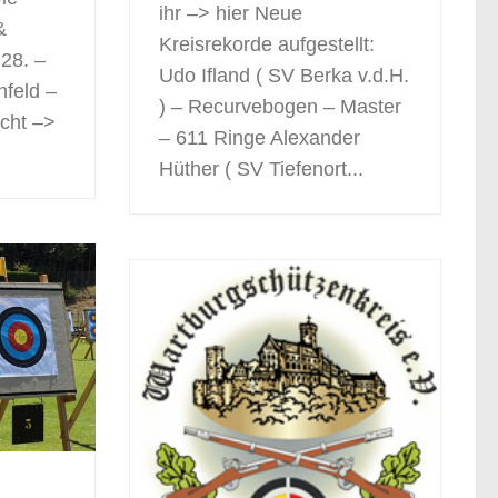
ihr –> hier Neue
&
Kreisrekorde aufgestellt:
28. –
Udo Ifland ( SV Berka v.d.H.
hfeld –
) – Recurvebogen – Master
icht –>
– 611 Ringe Alexander
Hüther ( SV Tiefenort...