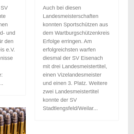
 SV
Auch bei diesen
nte
Landesmeisterschaften
nen
konnten Sportschützen aus
d- und
dem Wartburgschützenkreis
ür den
Erfolge erringen. Am
s e.V.
erfolgreichsten warfen
bnisse
diesmal der SV Eisenach
mit drei Landesmeistertitel,
e:
einen Vizelandesmeister
..
und einen 3. Platz. Weitere
zwei Landesmeistertitel
konnte der SV
Stadtlengsfeld/Weilar...