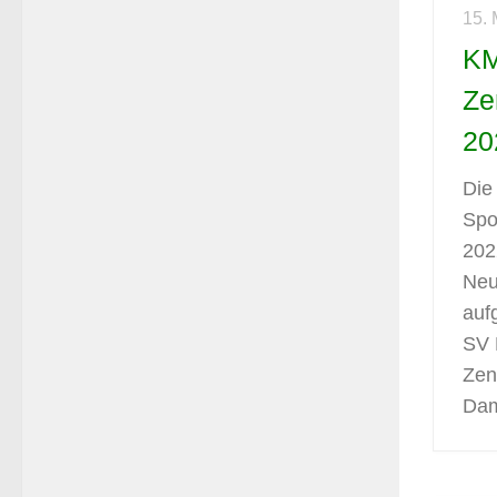
15.
KM
Ze
20
Die
Spo
2022
Neu
auf
SV 
Zen
Dam