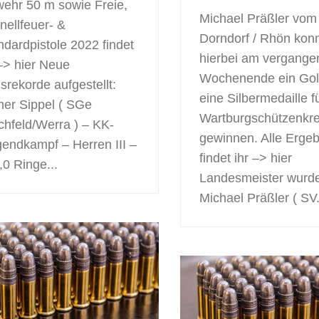
ehr 50 m sowie Freie,
Michael Präßler vom
nellfeuer- &
Dorndorf / Rhön kon
ndardpistole 2022 findet
hierbei am vergange
 –> hier Neue
Wochenende ein Gol
isrekorde aufgestellt:
eine Silbermedaille f
ner Sippel ( SGe
Wartburgschützenkrei
chfeld/Werra ) – KK-
gewinnen. Alle Erge
gendkampf – Herren III –
findet ihr –> hier
,0 Ringe...
Landesmeister wurd
Michael Präßler ( SV.