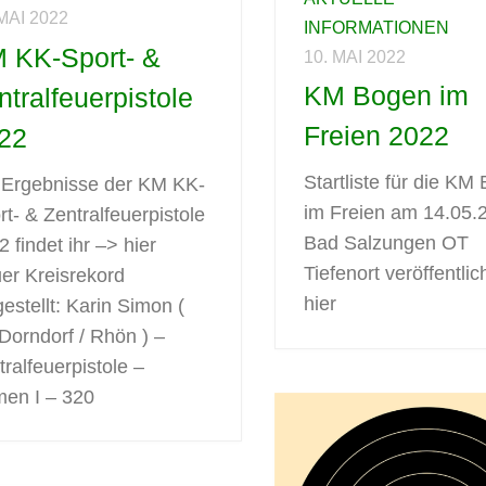
 MAI 2022
INFORMATIONEN
 KK-Sport- &
10. MAI 2022
KM Bogen im
ntralfeuerpistole
Freien 2022
22
Startliste für die KM
 Ergebnisse der KM KK-
im Freien am 14.05.
rt- & Zentralfeuerpistole
Bad Salzungen OT
 findet ihr –> hier
Tiefenort veröffentlic
er Kreisrekord
hier
gestellt: Karin Simon (
Dorndorf / Rhön ) –
tralfeuerpistole –
en I – 320