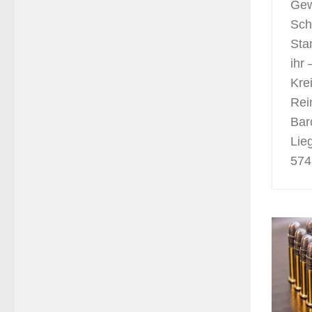
Gew
Sch
Sta
ihr
Kre
Rei
Bar
Lie
574