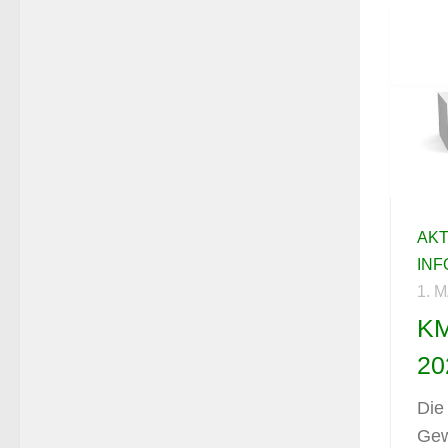
AK
IN
1. 
KM
20
Die
Gew