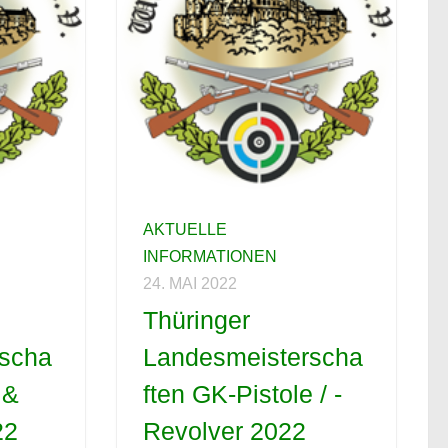
AKTUELLE
INFORMATIONEN
24. MAI 2022
Thüringer
rscha
Landesmeisterscha
 &
ften GK-Pistole / -
22
Revolver 2022