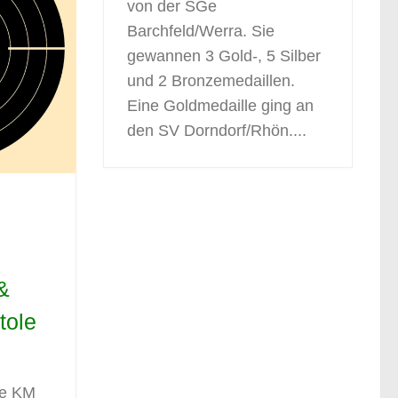
von der SGe
Barchfeld/Werra. Sie
gewannen 3 Gold-, 5 Silber
und 2 Bronzemedaillen.
Eine Goldmedaille ging an
den SV Dorndorf/Rhön....
&
tole
ie KM