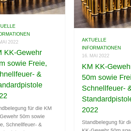
TUELLE
FORMATIONEN
AKTUELLE
 MAI 2022
INFORMATIONEN
 KK-Gewehr
16. MAI 2022
m sowie Freie,
KM KK-Geweh
hnellfeuer- &
50m sowie Fre
andardpistole
Schnellfeuer- 
22
Standardpistol
ndbelegung für die KM
2022
Gewehr 50m sowie
Standbelegung für d
ie, Schnellfeuer- &
KK-Gewehr 50m sow