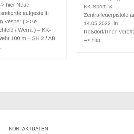
 –> hier Neue
KK-Sport- &
isrekorde aufgestellt:
Zentralfeuerpistole 
n Vesper ( SGe
14.05.2022 in
chfeld / Werra ) – KK-
Roßdorf/Rhön veröffe
ehr 100 m – SH 2 / AB
–> hier
..
KONTAKTDATEN