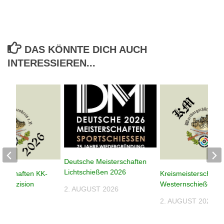
DAS KÖNNTE DICH AUCH
INTERESSIEREN...
Deutsche Meisterschaften
Lichtschießen 2026
terschaften KK-
Kreismeisterschafte
n Präzision
Westernschießen 2
2. AUGUST 2026
2. AUGUST 2026
026