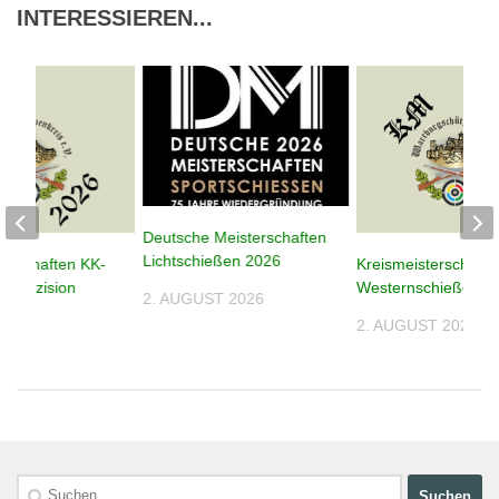
INTERESSIEREN...
Deutsche Meisterschaften
Lichtschießen 2026
terschaften KK-
Kreismeisterschafte
n Präzision
Westernschießen 2
2. AUGUST 2026
2. AUGUST 2026
026
Suchen