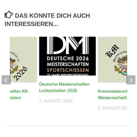
DAS KÖNNTE DICH AUCH
INTERESSIEREN...
Deutsche Meisterschaften
Lichtschießen 2026
terschaften KK-
Kreismeisterschafte
n Präzision
Westernschießen 2
2. AUGUST 2026
2. AUGUST 2026
026