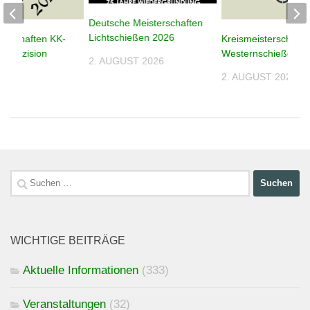
Deutsche Meisterschaften
Lichtschießen 2026
terschaften KK-
Kreismeisterschafte
n Präzision
Westernschießen 2
2. AUGUST 2026
2. AUGUST 2026
026
Suchen
nach:
WICHTIGE BEITRÄGE
Aktuelle Informationen
(333)
Veranstaltungen
(32)