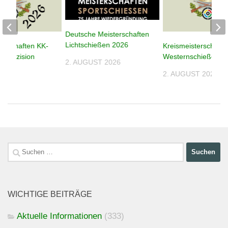
Deutsche Meisterschaften
Lichtschießen 2026
terschaften KK-
Kreismeisterschafte
n Präzision
Westernschießen 2
2. AUGUST 2026
2. AUGUST 2026
026
Suchen
nach:
WICHTIGE BEITRÄGE
Aktuelle Informationen
(333)