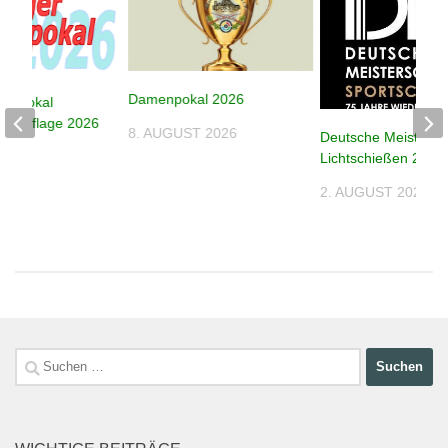
Damenpokal 2026
despokal
e – Auflage 2026
8. AUGUST 2026
Deutsche Meistersc
026
Lichtschießen 2026
2. AUGUST 2026
Suchen
nach: