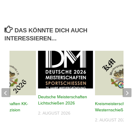
DAS KÖNNTE DICH AUCH
INTERESSIEREN...
Deutsche Meisterschaften
Lichtschießen 2026
terschaften KK-
Kreismeisterschafte
n Präzision
Westernschießen 2
2. AUGUST 2026
2. AUGUST 2026
026