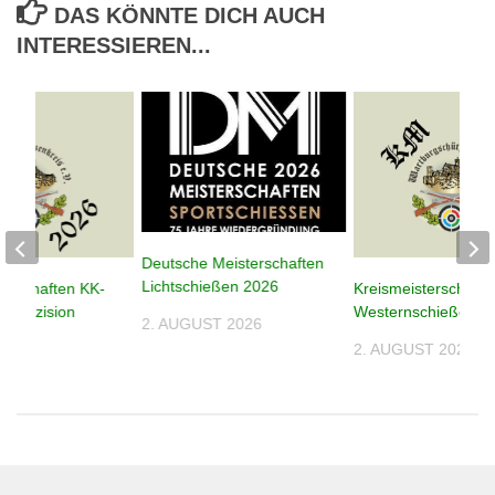
DAS KÖNNTE DICH AUCH
INTERESSIEREN...
Deutsche Meisterschaften
Lichtschießen 2026
terschaften KK-
Kreismeisterschafte
n Präzision
Westernschießen 2
2. AUGUST 2026
2. AUGUST 2026
026