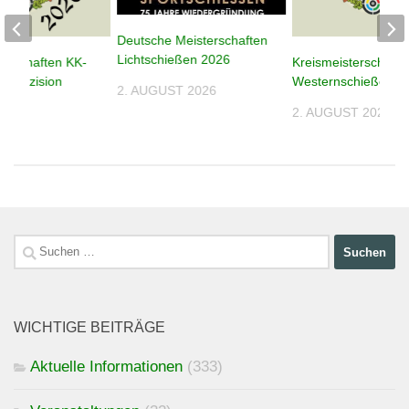
Deutsche Meisterschaften
Lichtschießen 2026
terschaften KK-
Kreismeisterschafte
n Präzision
Westernschießen 2
2. AUGUST 2026
2. AUGUST 2026
026
Suchen
nach:
WICHTIGE BEITRÄGE
Aktuelle Informationen
(333)