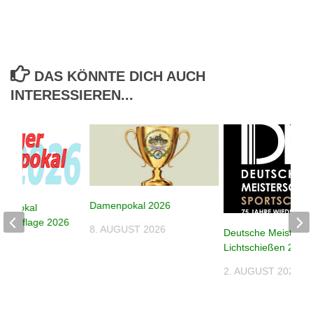
DAS KÖNNTE DICH AUCH
INTERESSIEREN...
Damenpokal 2026
despokal
e – Auflage 2026
8. AUGUST 2026
Deutsche Meistersc
026
Lichtschießen 2026
2. AUGUST 2026