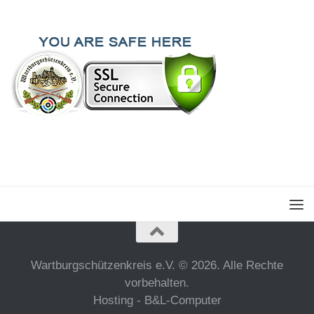
Wartburgschützenkreis e.V. © 2026. Alle Rechte
vorbehalten.
Hosting - B&L-Computer