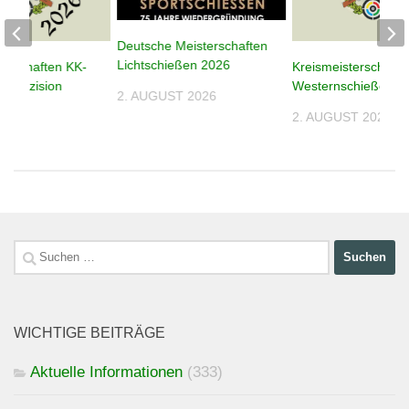
Deutsche Meisterschaften
Lichtschießen 2026
terschaften KK-
Kreismeisterschafte
n Präzision
Westernschießen 2
2. AUGUST 2026
2. AUGUST 2026
026
Suchen
nach:
WICHTIGE BEITRÄGE
Aktuelle Informationen
(333)