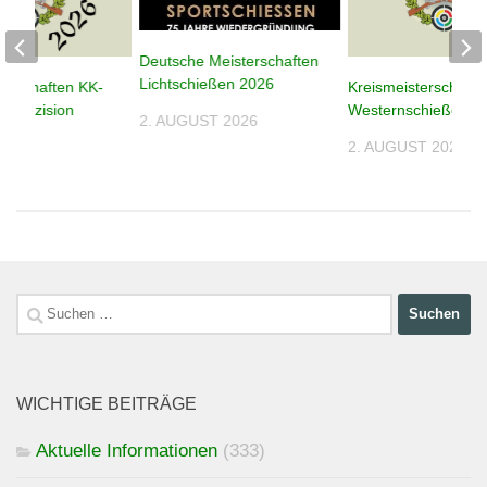
Deutsche Meisterschaften
Lichtschießen 2026
terschaften KK-
Kreismeisterschafte
n Präzision
Westernschießen 2
2. AUGUST 2026
2. AUGUST 2026
026
Suchen
nach:
WICHTIGE BEITRÄGE
Aktuelle Informationen
(333)