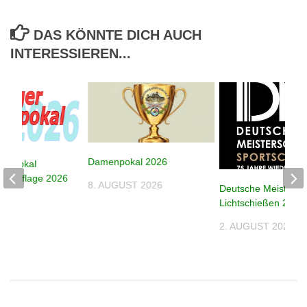
DAS KÖNNTE DICH AUCH
INTERESSIEREN...
Damenpokal 2026
despokal
e – Auflage 2026
8. AUGUST 2026
Deutsche Meistersc
026
Lichtschießen 2026
2. AUGUST 2026