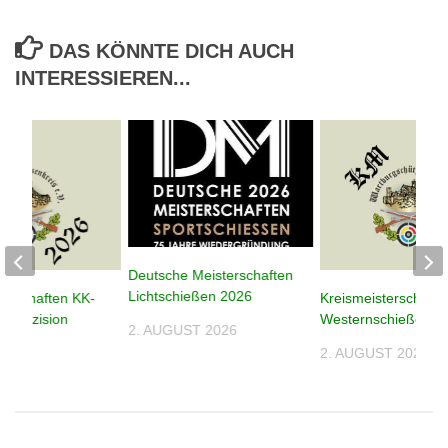
DAS KÖNNTE DICH AUCH
INTERESSIEREN...
Deutsche Meisterschaften
Lichtschießen 2026
terschaften KK-
Kreismeisterschafte
n Präzision
Westernschießen 2
2. AUGUST 2026
2. AUGUST 2026
026