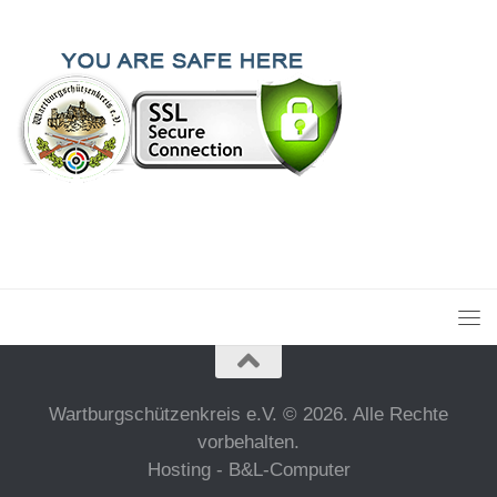
Wartburgschützenkreis e.V. © 2026. Alle Rechte
vorbehalten.
Hosting - B&L-Computer