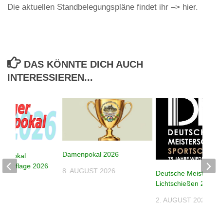
Die aktuellen Standbelegungspläne findet ihr –> hier.
DAS KÖNNTE DICH AUCH
INTERESSIEREN...
Damenpokal 2026
despokal
e – Auflage 2026
8. AUGUST 2026
Deutsche Meistersc
026
Lichtschießen 2026
2. AUGUST 2026