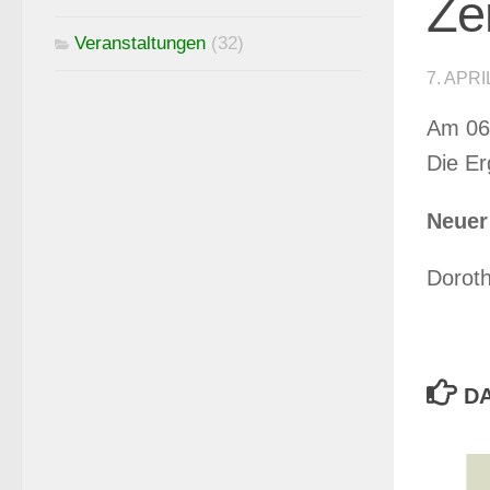
Ze
Veranstaltungen
(32)
7. APRI
Am 06.
Die Er
Neuer
Doroth
DA