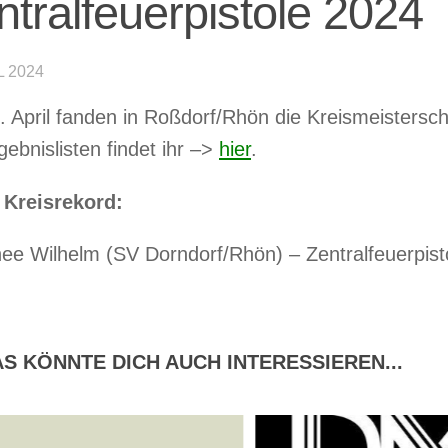
ntralfeuerpistole 2024
L 2024
 April fanden in Roßdorf/Rhön die Kreismeisterscha
gebnislisten findet ihr –>
hier
.
 Kreisrekord:
ee Wilhelm (SV Dorndorf/Rhön) – Zentralfeuerpis
S KÖNNTE DICH AUCH INTERESSIEREN...