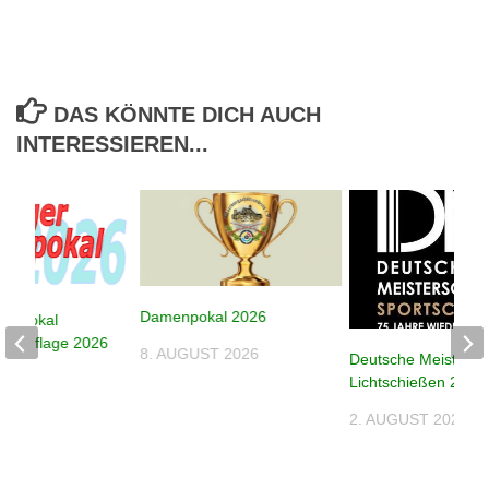
DAS KÖNNTE DICH AUCH
INTERESSIEREN...
Damenpokal 2026
despokal
e – Auflage 2026
8. AUGUST 2026
Deutsche Meistersc
026
Lichtschießen 2026
2. AUGUST 2026