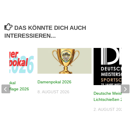
DAS KÖNNTE DICH AUCH
INTERESSIEREN...
Damenpokal 2026
despokal
e – Auflage 2026
8. AUGUST 2026
Deutsche Meistersc
026
Lichtschießen 2026
2. AUGUST 2026