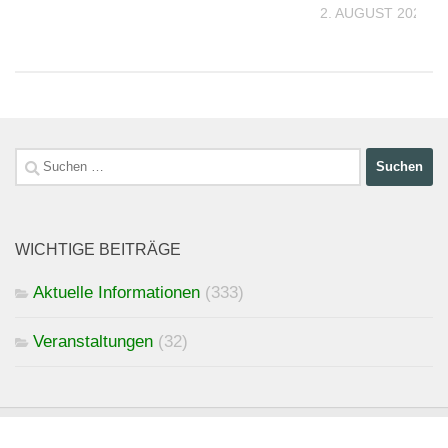
2. AUGUST 2026
026
Suchen
nach:
WICHTIGE BEITRÄGE
Aktuelle Informationen
(333)
Veranstaltungen
(32)