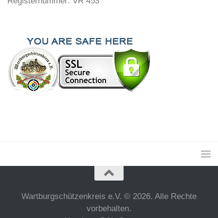
Registernummer: VR 453
Wartburgschützenkreis e.V. © 2026. Alle Rechte
vorbehalten.