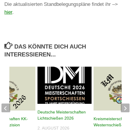
Die aktualisierten Standbelegungspläne findet ihr –>
hier
.
DAS KÖNNTE DICH AUCH
INTERESSIEREN...
Deutsche Meisterschaften
Lichtschießen 2026
terschaften KK-
Kreismeisterschafte
n Präzision
Westernschießen 2
2. AUGUST 2026