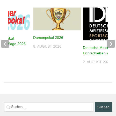
Damenpokal 2026
despokal
e – Auflage 2026
8. AUGUST 2026
Deutsche Meistersc
026
Lichtschießen 2026
2. AUGUST 2026
Suchen
nach: