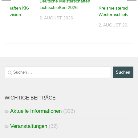
Deutsche Meisterschaften
Lichtschießen 2026
terschaften KK-
Kreismeisterschafte
n Präzision
Westernschießen 2
2. AUGUST 2026
2. AUGUST 2026
026
Suchen
nach:
WICHTIGE BEITRÄGE
Aktuelle Informationen
(333)
Veranstaltungen
(32)