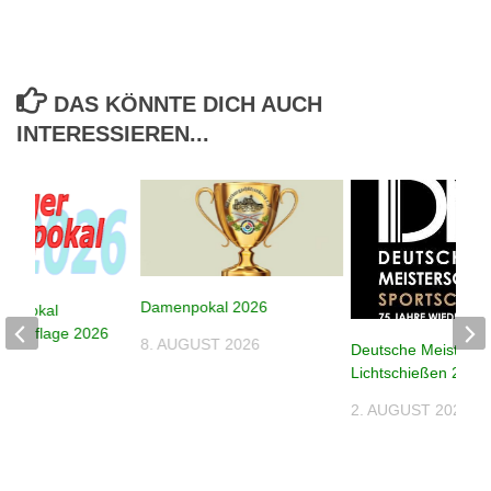
DAS KÖNNTE DICH AUCH
INTERESSIEREN...
Damenpokal 2026
despokal
e – Auflage 2026
8. AUGUST 2026
Deutsche Meistersc
026
Lichtschießen 2026
2. AUGUST 2026