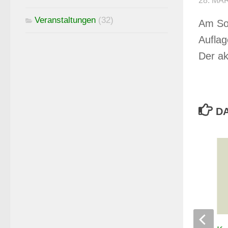
28. MÄ
Veranstaltungen
(32)
Am Son
Auflag
Der ak
DA
Thür. Landespokal Luftpistole –