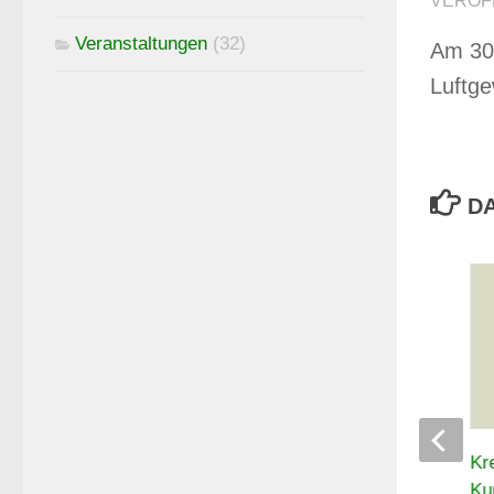
VERÖF
Veranstaltungen
(32)
Am 30.
Luftge
DA
Thür. Landespokal Luftpistole –
Kr
Auflage 2026
Ku