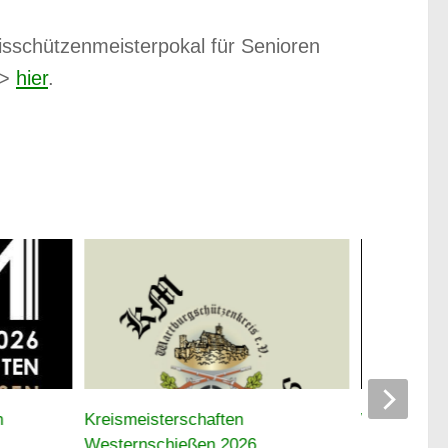
isschützenmeisterpokal für Senioren
–>
hier
.
n
Kreismeisterschaften
Wartburgsc
Westernschießen 2026
breitem Auf