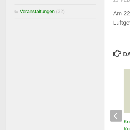
23. FE
Veranstaltungen
(32)
Am 22.
Luftge
DA
Thür. Landespokal Luftpistole –
Kr
Auflage 2026
Ku