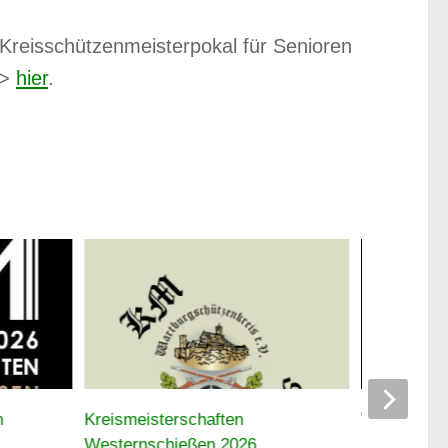
Kreisschützenmeisterpokal für Senioren
–>
hier
.
n
Kreismeisterschaften
Wartburgsc
Westernschießen 2026
breitem Auf