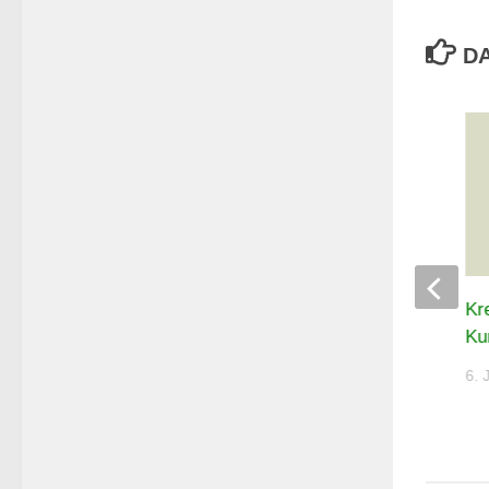
DA
Thür. Landespokal Luftpistole –
Kr
Auflage 2026
Ku
6. JULI 2026
6. 