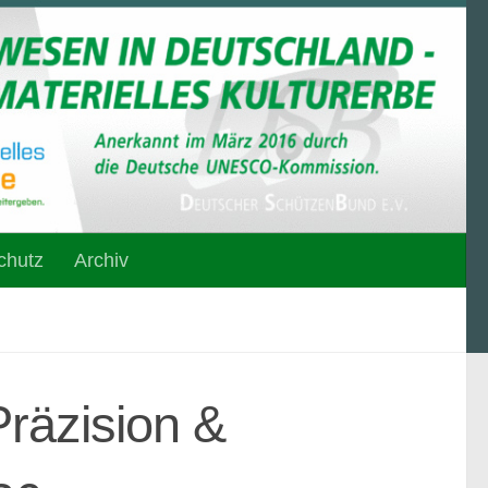
chutz
Archiv
räzision &