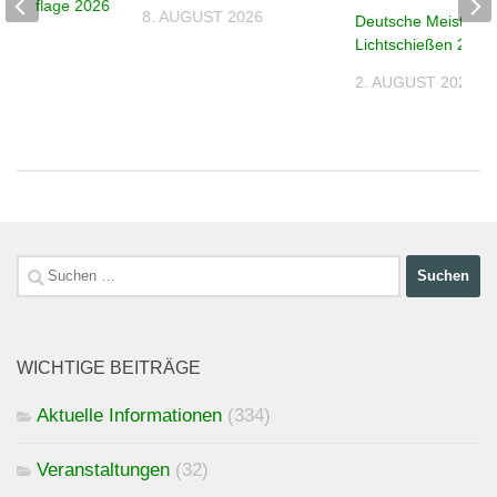
e – Auflage 2026
8. AUGUST 2026
Deutsche Meistersc
026
Lichtschießen 2026
2. AUGUST 2026
Suchen
nach:
WICHTIGE BEITRÄGE
Aktuelle Informationen
(334)
Veranstaltungen
(32)