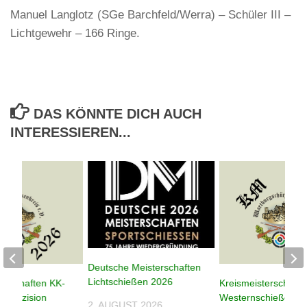
Manuel Langlotz (SGe Barchfeld/Werra) – Schüler III –
Lichtgewehr – 166 Ringe.
DAS KÖNNTE DICH AUCH
INTERESSIEREN...
Deutsche Meisterschaften
Lichtschießen 2026
terschaften KK-
Kreismeisterschafte
n Präzision
Westernschießen 2
2. AUGUST 2026