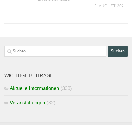
2. AUGUST 2026
026
Suchen
nach:
WICHTIGE BEITRÄGE
Aktuelle Informationen
(333)
Veranstaltungen
(32)