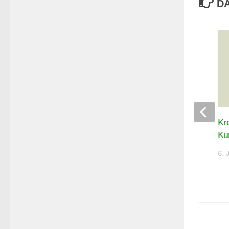
DA
Thür. Landespokal Luftpistole –
Kr
Auflage 2026
Ku
6. JULI 2026
6. 