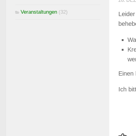
28. DE
Veranstaltungen
(32)
Leider
beheb
Wa
Kre
we
Einen 
Ich bi