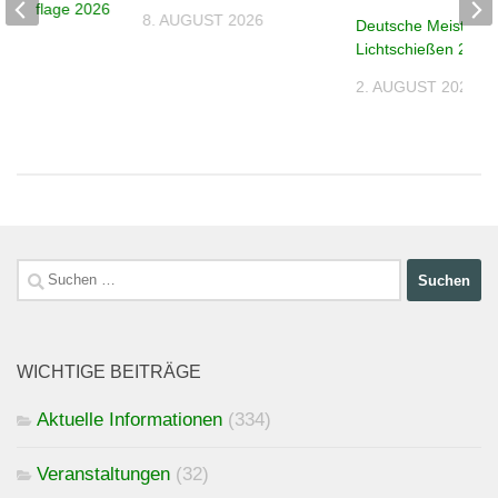
e – Auflage 2026
8. AUGUST 2026
Deutsche Meistersc
026
Lichtschießen 2026
2. AUGUST 2026
Suchen
nach:
WICHTIGE BEITRÄGE
Aktuelle Informationen
(334)
Veranstaltungen
(32)