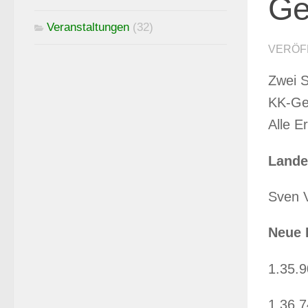
Ge
Veranstaltungen
(32)
VERÖF
Zwei S
KK-Gew
Alle E
Lande
Sven V
Neue 
1.35.9
1.36.7