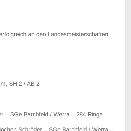
rfolgreich an den Landesmeisterschaften
 m, SH 2 / AB 2
r – SGe Barchfeld / Werra – 284 Ringe
Jochen Schröder – SGe Barchfeld / Werra –