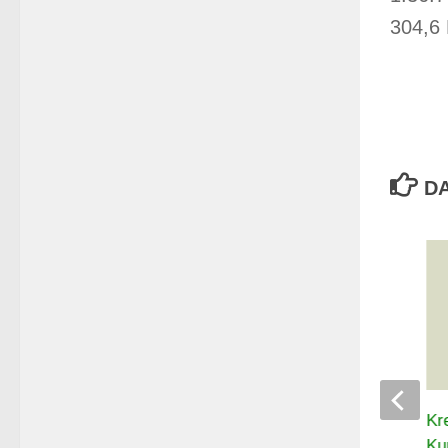
304,6
DA
Thür. Landespokal Luftpistole –
Kr
Auflage 2026
Ku