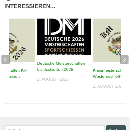
INTERESSIEREN...
Deutsche Meisterschaften
Lichtschießen 2026
terschaften KK-
Kreismeisterschafte
n Präzision
Westernschießen 2
2. AUGUST 2026
2. AUGUST 2026
026
Suchen