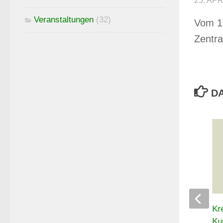
25. APR
Veranstaltungen
(32)
Vom 10
Zentra
DA
Thür. Landespokal Luftpistole –
Kr
Auflage 2026
Ku