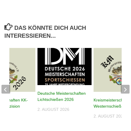
DAS KÖNNTE DICH AUCH
INTERESSIEREN...
Deutsche Meisterschaften
Lichtschießen 2026
terschaften KK-
Kreismeisterschafte
n Präzision
Westernschießen 2
2. AUGUST 2026
2. AUGUST 2026
026