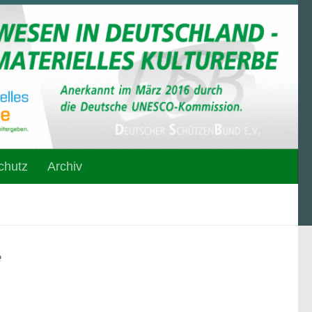
chutz
Archiv
e