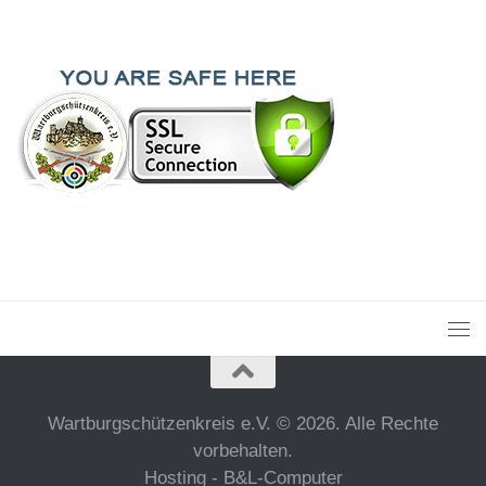
Wartburgschützenkreis e.V. © 2026. Alle Rechte
vorbehalten.
Hosting - B&L-Computer