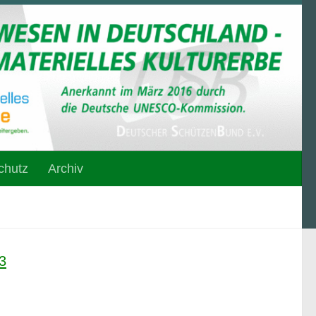
chutz
Archiv
3