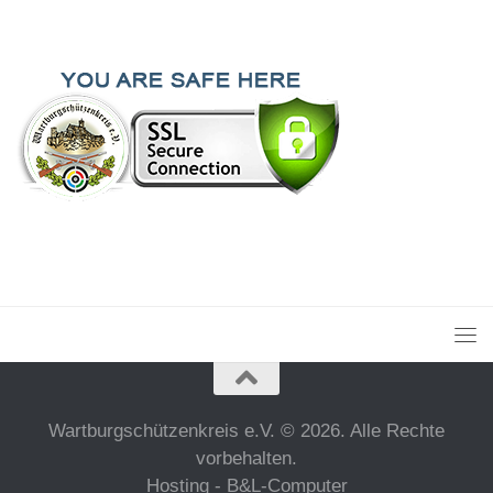
Wartburgschützenkreis e.V. © 2026. Alle Rechte
vorbehalten.
Hosting - B&L-Computer