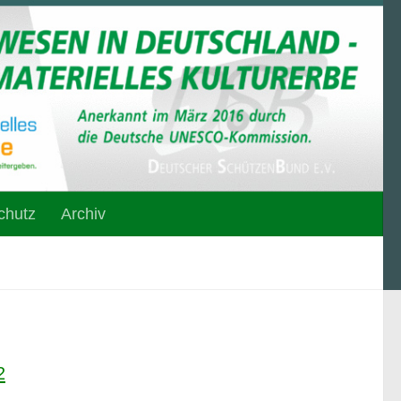
chutz
Archiv
2